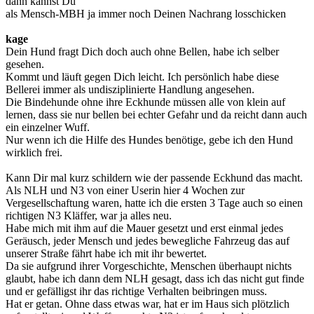
dann kannst Du
als Mensch-MBH ja immer noch Deinen Nachrang losschicken
kage
Dein Hund fragt Dich doch auch ohne Bellen, habe ich selber
gesehen.
Kommt und läuft gegen Dich leicht. Ich persönlich habe diese
Bellerei immer als undisziplinierte Handlung angesehen.
Die Bindehunde ohne ihre Eckhunde müssen alle von klein auf
lernen, dass sie nur bellen bei echter Gefahr und da reicht dann auch
ein einzelner Wuff.
Nur wenn ich die Hilfe des Hundes benötige, gebe ich den Hund
wirklich frei.
Kann Dir mal kurz schildern wie der passende Eckhund das macht.
Als NLH und N3 von einer Userin hier 4 Wochen zur
Vergesellschaftung waren, hatte ich die ersten 3 Tage auch so einen
richtigen N3 Kläffer, war ja alles neu.
Habe mich mit ihm auf die Mauer gesetzt und erst einmal jedes
Geräusch, jeder Mensch und jedes bewegliche Fahrzeug das auf
unserer Straße fährt habe ich mit ihr bewertet.
Da sie aufgrund ihrer Vorgeschichte, Menschen überhaupt nichts
glaubt, habe ich dann dem NLH gesagt, dass ich das nicht gut finde
und er gefälligst ihr das richtige Verhalten beibringen muss.
Hat er getan. Ohne dass etwas war, hat er im Haus sich plötzlich