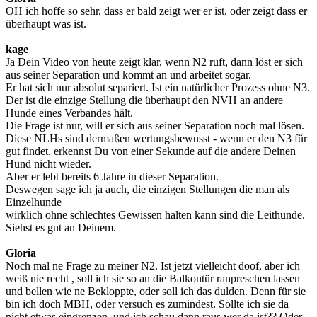
OH ich hoffe so sehr, dass er bald zeigt wer er ist, oder zeigt dass er
überhaupt was ist.
kage
Ja Dein Video von heute zeigt klar, wenn N2 ruft, dann löst er sich
aus seiner Separation und kommt an und arbeitet sogar.
Er hat sich nur absolut separiert. Ist ein natürlicher Prozess ohne N3.
Der ist die einzige Stellung die überhaupt den NVH an andere
Hunde eines Verbandes hält.
Die Frage ist nur, will er sich aus seiner Separation noch mal lösen.
Diese NLHs sind dermaßen wertungsbewusst - wenn er den N3 für
gut findet, erkennst Du von einer Sekunde auf die andere Deinen
Hund nicht wieder.
Aber er lebt bereits 6 Jahre in dieser Separation.
Deswegen sage ich ja auch, die einzigen Stellungen die man als
Einzelhunde
wirklich ohne schlechtes Gewissen halten kann sind die Leithunde.
Siehst es gut an Deinem.
Gloria
Noch mal ne Frage zu meiner N2. Ist jetzt vielleicht doof, aber ich
weiß nie recht , soll ich sie so an die Balkontür ranpreschen lassen
und bellen wie ne Bekloppte, oder soll ich das dulden. Denn für sie
bin ich doch MBH, oder versuch es zumindest. Sollte ich sie da
nicht etwas eingrenzen, und ich schau dann raus wer da ist?? Oder