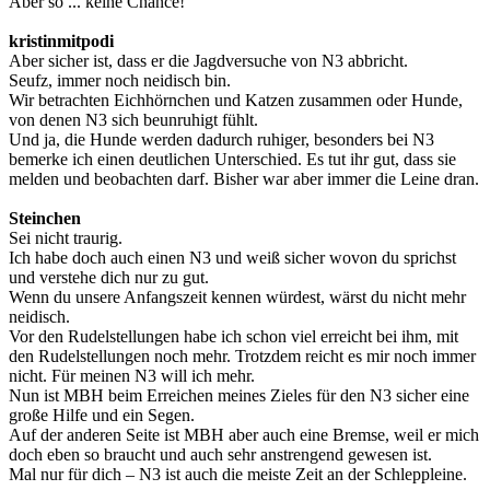
Aber so ... keine Chance!
kristinmitpodi
Aber sicher ist, dass er die Jagdversuche von N3 abbricht.
Seufz, immer noch neidisch bin.
Wir betrachten Eichhörnchen und Katzen zusammen oder Hunde,
von denen N3 sich beunruhigt fühlt.
Und ja, die Hunde werden dadurch ruhiger, besonders bei N3
bemerke ich einen deutlichen Unterschied. Es tut ihr gut, dass sie
melden und beobachten darf. Bisher war aber immer die Leine dran.
Steinchen
Sei nicht traurig.
Ich habe doch auch einen N3 und weiß sicher wovon du sprichst
und verstehe dich nur zu gut.
Wenn du unsere Anfangszeit kennen würdest, wärst du nicht mehr
neidisch.
Vor den Rudelstellungen habe ich schon viel erreicht bei ihm, mit
den Rudelstellungen noch mehr. Trotzdem reicht es mir noch immer
nicht. Für meinen N3 will ich mehr.
Nun ist MBH beim Erreichen meines Zieles für den N3 sicher eine
große Hilfe und ein Segen.
Auf der anderen Seite ist MBH aber auch eine Bremse, weil er mich
doch eben so braucht und auch sehr anstrengend gewesen ist.
Mal nur für dich – N3 ist auch die meiste Zeit an der Schleppleine.