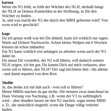
karosa
Wenn ein N3 fehlt, so fehlt der Wächter des NLH, deshalb hängt
der NLH an Deinen Kniekehlen in der Hoffnung, in Dir den
Wächter zu finden.
Ja, und was macht der N2 der durch den MBH gebremst wird? Von
wem wird er geschickt?
kage
Da ich genau weiß was bei Dir abläuft, kann ich wirklich nur sagen.
Warte auf Deinen Nachwuchs. Schon kleine Welpen mit 6 Wochen
können da schon mitlaufen.
Ein N2 kann wirklich erst anfangen zu arbeiten wenn auch der N3
dabei ist.
Du musst Dir vorstellen, der N2 will führen, will dadurch seinem
NLH zeigen, ich bin gut, Du kannst Dich auf mich verlassen, aber
wenn soll er führen, den NLH? Der sagt höchstens ihm - bin alleine
- und damit separiert von dem Rest.
Sheltie
Ja, das denke ich mir halt auch - wen soll er führen?
Meine MBHs machen da gar nichts. Die trennen zwar manchmal im
Haus Vorrang von Nachrang, z.B. wenn der V3 zu aufdringlich
wird – aber draußen lassen sie den N2 machen, sogar meine MBH
a. D., die tatsächlich eingreift, wenn die Dinge völlig verkehrt
laufen.