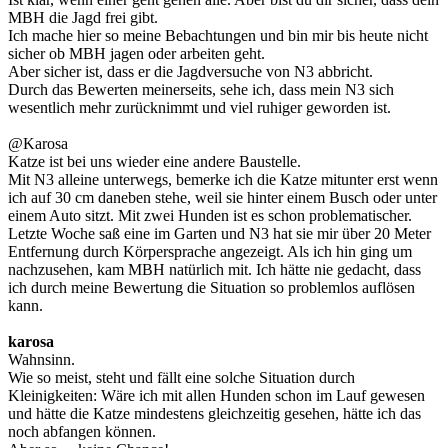
MBH die Jagd frei gibt.
Ich mache hier so meine Bebachtungen und bin mir bis heute nicht
sicher ob MBH jagen oder arbeiten geht.
Aber sicher ist, dass er die Jagdversuche von N3 abbricht.
Durch das Bewerten meinerseits, sehe ich, dass mein N3 sich
wesentlich mehr zurücknimmt und viel ruhiger geworden ist.
@Karosa
Katze ist bei uns wieder eine andere Baustelle.
Mit N3 alleine unterwegs, bemerke ich die Katze mitunter erst wenn
ich auf 30 cm daneben stehe, weil sie hinter einem Busch oder unter
einem Auto sitzt. Mit zwei Hunden ist es schon problematischer.
Letzte Woche saß eine im Garten und N3 hat sie mir über 20 Meter
Entfernung durch Körpersprache angezeigt. Als ich hin ging um
nachzusehen, kam MBH natürlich mit. Ich hätte nie gedacht, dass
ich durch meine Bewertung die Situation so problemlos auflösen
kann.
karosa
Wahnsinn.
Wie so meist, steht und fällt eine solche Situation durch
Kleinigkeiten: Wäre ich mit allen Hunden schon im Lauf gewesen
und hätte die Katze mindestens gleichzeitig gesehen, hätte ich das
noch abfangen können.