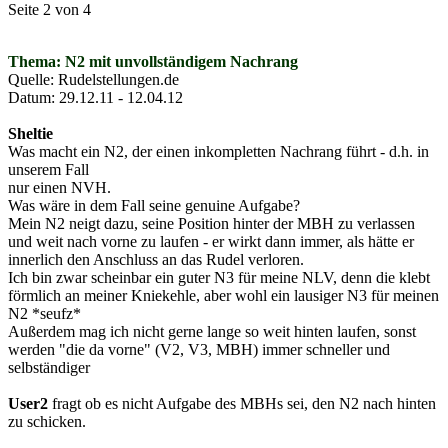
Seite 2 von 4
Thema: N2 mit unvollständigem Nachrang
Quelle: Rudelstellungen.de
Datum: 29.12.11 - 12.04.12
Sheltie
Was macht ein N2, der einen inkompletten Nachrang führt - d.h. in
unserem Fall
nur einen NVH.
Was wäre in dem Fall seine genuine Aufgabe?
Mein N2 neigt dazu, seine Position hinter der MBH zu verlassen
und weit nach vorne zu laufen - er wirkt dann immer, als hätte er
innerlich den Anschluss an das Rudel verloren.
Ich bin zwar scheinbar ein guter N3 für meine NLV, denn die klebt
förmlich an meiner Kniekehle, aber wohl ein lausiger N3 für meinen
N2 *seufz*
Außerdem mag ich nicht gerne lange so weit hinten laufen, sonst
werden "die da vorne" (V2, V3, MBH) immer schneller und
selbständiger
User2
fragt ob es nicht Aufgabe des MBHs sei, den N2 nach hinten
zu schicken.