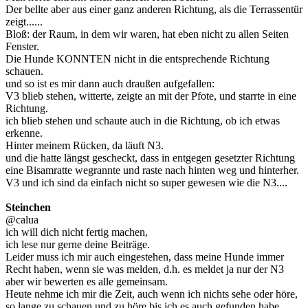
Der bellte aber aus einer ganz anderen Richtung, als die Terrassentür
zeigt......
Bloß: der Raum, in dem wir waren, hat eben nicht zu allen Seiten
Fenster.
Die Hunde KONNTEN nicht in die entsprechende Richtung
schauen.
und so ist es mir dann auch draußen aufgefallen:
V3 blieb stehen, witterte, zeigte an mit der Pfote, und starrte in eine
Richtung.
ich blieb stehen und schaute auch in die Richtung, ob ich etwas
erkenne.
Hinter meinem Rücken, da läuft N3.
und die hatte längst gescheckt, dass in entgegen gesetzter Richtung
eine Bisamratte wegrannte und raste nach hinten weg und hinterher.
V3 und ich sind da einfach nicht so super gewesen wie die N3....
Steinchen
@calua
ich will dich nicht fertig machen,
ich lese nur gerne deine Beiträge.
Leider muss ich mir auch eingestehen, dass meine Hunde immer
Recht haben, wenn sie was melden, d.h. es meldet ja nur der N3
aber wir bewerten es alle gemeinsam.
Heute nehme ich mir die Zeit, auch wenn ich nichts sehe oder höre,
so lange zu schauen und zu höre bis ich es auch gefunden habe.