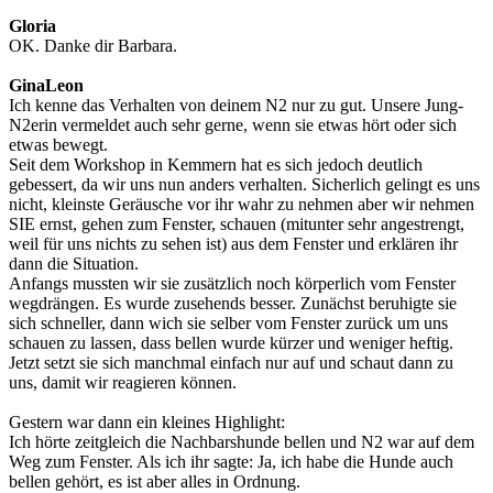
Gloria
OK. Danke dir Barbara.
GinaLeon
Ich kenne das Verhalten von deinem N2 nur zu gut. Unsere Jung-
N2erin vermeldet auch sehr gerne, wenn sie etwas hört oder sich
etwas bewegt.
Seit dem Workshop in Kemmern hat es sich jedoch deutlich
gebessert, da wir uns nun anders verhalten. Sicherlich gelingt es uns
nicht, kleinste Geräusche vor ihr wahr zu nehmen aber wir nehmen
SIE ernst, gehen zum Fenster, schauen (mitunter sehr angestrengt,
weil für uns nichts zu sehen ist) aus dem Fenster und erklären ihr
dann die Situation.
Anfangs mussten wir sie zusätzlich noch körperlich vom Fenster
wegdrängen. Es wurde zusehends besser. Zunächst beruhigte sie
sich schneller, dann wich sie selber vom Fenster zurück um uns
schauen zu lassen, dass bellen wurde kürzer und weniger heftig.
Jetzt setzt sie sich manchmal einfach nur auf und schaut dann zu
uns, damit wir reagieren können.
Gestern war dann ein kleines Highlight:
Ich hörte zeitgleich die Nachbarshunde bellen und N2 war auf dem
Weg zum Fenster. Als ich ihr sagte: Ja, ich habe die Hunde auch
bellen gehört, es ist aber alles in Ordnung.