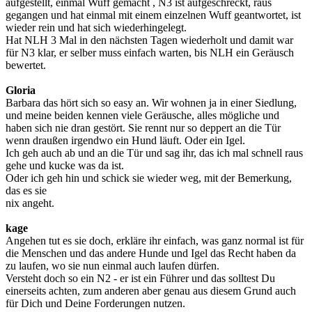
aufgestellt, einmal Wuff gemacht , N3 ist aufgeschreckt, raus
gegangen und hat einmal mit einem einzelnen Wuff geantwortet, ist
wieder rein und hat sich wiederhingelegt.
Hat NLH 3 Mal in den nächsten Tagen wiederholt und damit war
für N3 klar, er selber muss einfach warten, bis NLH ein Geräusch
bewertet.
Gloria
Barbara das hört sich so easy an. Wir wohnen ja in einer Siedlung,
und meine beiden kennen viele Geräusche, alles mögliche und
haben sich nie dran gestört. Sie rennt nur so deppert an die Tür
wenn draußen irgendwo ein Hund läuft. Oder ein Igel.
Ich geh auch ab und an die Tür und sag ihr, das ich mal schnell raus
gehe und kucke was da ist.
Oder ich geh hin und schick sie wieder weg, mit der Bemerkung,
das es sie
nix angeht.
kage
Angehen tut es sie doch, erkläre ihr einfach, was ganz normal ist für
die Menschen und das andere Hunde und Igel das Recht haben da
zu laufen, wo sie nun einmal auch laufen dürfen.
Versteht doch so ein N2 - er ist ein Führer und das solltest Du
einerseits achten, zum anderen aber genau aus diesem Grund auch
für Dich und Deine Forderungen nutzen.