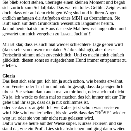
Sie blieb sofort stehen, überlegte einen kleinen Moment und begab
sich zurück zum Schlafplatz. Das war ein tolles Gefühl. Zeigt es mir
doch, dass wir auf dem richtigen Weg sind und in ihren Augen
endlich anfangen die Aufgaben eines MBH zu übernehmen. Sie
läuft auch auf dem Grundstück wesentlich langsamer herum.
Ja und heute hat sie im Haus das erste Mal bewusst angehalten und
gewartet um mich vorgehen zu lassen. Juchhu!!!
Mir ist klar, dass es auch mal wieder schlechtere Tage geben wird
(da es sehr von unserer mentalen Stärke abhängt), aber dieser
Fortschritt stimmt mich zuversichtlich. Und es macht mich einfach
glücklich, diesen sonst so aufgedrehten Hund immer entspannter zu
erleben.
Gloria
Das liest sich sehr gut. Ich bin ja auch schon, wie bereits erwähnt,
zum Fenster oder Tür hin und hab ihr gesagt, dass da ja eigentlich
nix ist. Sie schaut dann auch mal zu mir hoch, oder auch mal nicht.
Na ja, ich werde es dann mal so machen das ich immer mit zur Tür
gehe und ihr sage, dass da ja nix schlimmes ist,
oder sie das nix angeht. Ich weiß aber jetzt schon was passieren
wird. Sie wird weiter bellen, bis sie weiß dass das "BÖSE" wieder
weg ist, oder sie von mir nicht raus gelassen wird.
Dafür war sie heute auf der Wiese super. Kurzes Fixieren und sie
stand da, wie ein Profi. Lies sich abstreichen und ging dann weiter.