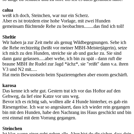
calua
weiß ich doch, Steinchen, war nur ein Scherz.
Aber es ist trotzdem eine hohe Vorlage, mit zwei Hunden
gemeinsam flüchtende Rehe zu beobachten........das find ich toll!
Sheltie
Wir haben ja zur Zeit mehr als genug Wildbegegnungen. Sehe ich
die Rehe rechtzeitig (heißt vor meiner MBH-Meisterjägerin), setze
ich mich zu den Hunden, streiche sie ab und gucke zu. Sie sind
dann ganz gelassen.....aber wehe, ich bin zu spät - dann ruft die
braune MBH ihr Rudel zur Jagd *ächz*, sie "reißt" dann v.a. ihren
V3 und N2 mit.....
Hat mein Bewusstsein beim Spazierengehen aber enorm geschärft.
karosa
Das kenne ich sehr gut. Gestern trat ich vor das Hoftor auf den
Gehweg, da lief eine Katze vor uns weg.
Bevor ich es richtig sah, wollten alle 4 Hunde hinterher, es gab ein
Riesengetöse. Ich war so angesäuert, dass ich wieder rein gegangen
bin mit den Hunden, habe den Nachrang ins Haus geschickt und bin
erst einmal mit dem Vorrang gegangen.
Steinchen
Ist klar, wenn einer geht gehen alle. Aber bist du dir sicher, dass dein