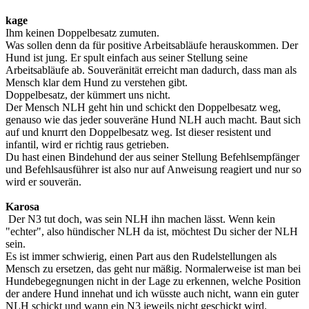
kage
Ihm keinen Doppelbesatz zumuten.
Was sollen denn da für positive Arbeitsabläufe herauskommen. Der
Hund ist jung. Er spult einfach aus seiner Stellung seine
Arbeitsabläufe ab. Souveränität erreicht man dadurch, dass man als
Mensch klar dem Hund zu verstehen gibt.
Doppelbesatz, der kümmert uns nicht.
Der Mensch NLH geht hin und schickt den Doppelbesatz weg,
genauso wie das jeder souveräne Hund NLH auch macht. Baut sich
auf und knurrt den Doppelbesatz weg. Ist dieser resistent und
infantil, wird er richtig raus getrieben.
Du hast einen Bindehund der aus seiner Stellung Befehlsempfänger
und Befehlsausführer ist also nur auf Anweisung reagiert und nur so
wird er souverän.
Karosa
Der N3 tut doch, was sein NLH ihn machen lässt. Wenn kein
"echter", also hündischer NLH da ist, möchtest Du sicher der NLH
sein.
Es ist immer schwierig, einen Part aus den Rudelstellungen als
Mensch zu ersetzen, das geht nur mäßig. Normalerweise ist man bei
Hundebegegnungen nicht in der Lage zu erkennen, welche Position
der andere Hund innehat und ich wüsste auch nicht, wann ein guter
NLH schickt und wann ein N3 jeweils nicht geschickt wird.