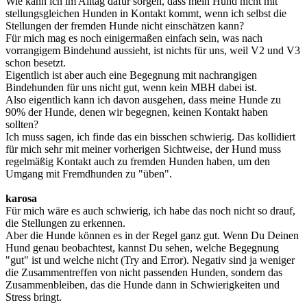
Wie kann ich im Alltag dafür sorgen, dass mein Hund nicht mit
stellungsgleichen Hunden in Kontakt kommt, wenn ich selbst die
Stellungen der fremden Hunde nicht einschätzen kann?
Für mich mag es noch einigermaßen einfach sein, was nach
vorrangigem Bindehund aussieht, ist nichts für uns, weil V2 und V3
schon besetzt.
Eigentlich ist aber auch eine Begegnung mit nachrangigen
Bindehunden für uns nicht gut, wenn kein MBH dabei ist.
Also eigentlich kann ich davon ausgehen, dass meine Hunde zu
90% der Hunde, denen wir begegnen, keinen Kontakt haben
sollten?
Ich muss sagen, ich finde das ein bisschen schwierig. Das kollidiert
für mich sehr mit meiner vorherigen Sichtweise, der Hund muss
regelmäßig Kontakt auch zu fremden Hunden haben, um den
Umgang mit Fremdhunden zu "üben".
karosa
Für mich wäre es auch schwierig, ich habe das noch nicht so drauf,
die Stellungen zu erkennen.
Aber die Hunde können es in der Regel ganz gut. Wenn Du Deinen
Hund genau beobachtest, kannst Du sehen, welche Begegnung
"gut" ist und welche nicht (Try and Error). Negativ sind ja weniger
die Zusammentreffen von nicht passenden Hunden, sondern das
Zusammenbleiben, das die Hunde dann in Schwierigkeiten und
Stress bringt.