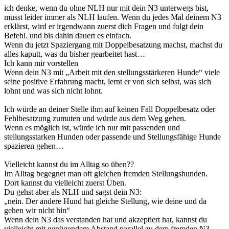
ich denke, wenn du ohne NLH nur mit dein N3 unterwegs bist,
musst leider immer als NLH laufen. Wenn du jedes Mal deinem N3
erklärst, wird er irgendwann zuerst dich Fragen und folgt dein
Befehl. und bis dahin dauert es einfach.
Wenn du jetzt Spaziergang mit Doppelbesatzung machst, machst du
alles kaputt, was du bisher gearbeitet hast…
Ich kann mir vorstellen
Wenn dein N3 mit „Arbeit mit den stellungsstärkeren Hunde“ viele
seine positive Erfahrung macht, lernt er von sich selbst, was sich
lohnt und was sich nicht lohnt.
Ich würde an deiner Stelle ihm auf keinen Fall Doppelbesatz oder
Fehlbesatzung zumuten und würde aus dem Weg gehen.
Wenn es möglich ist, würde ich nur mit passenden und
stellungsstarken Hunden oder passende und Stellungsfähige Hunde
spazieren gehen…
Vielleicht kannst du im Alltag so üben??
Im Alltag begegnet man oft gleichen fremden Stellungshunden.
Dort kannst du vielleicht zuerst Üben.
Du gehst aber als NLH und sagst dein N3:
„nein. Der andere Hund hat gleiche Stellung, wie deine und da
gehen wir nicht hin“
Wenn dein N3 das verstanden hat und akzeptiert hat, kannst du
vielleicht mit genügendem Abstand parallel zu dem fremden N3